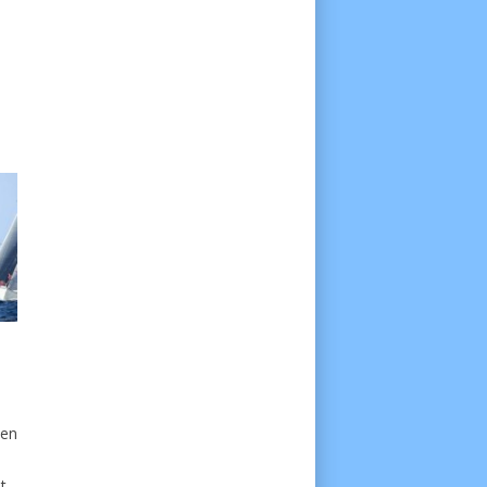
hen
t