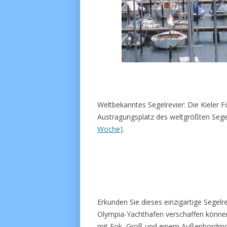
Weltbekanntes Segelrevier: Die Kieler För
Austragungsplatz des weltgrößten Segel
Woche]
.
Erkunden Sie dieses einzigartige Segelre
Olympia-Yachthafen verschaffen können 
mit Fok, Groß und einem Außenbordmoto