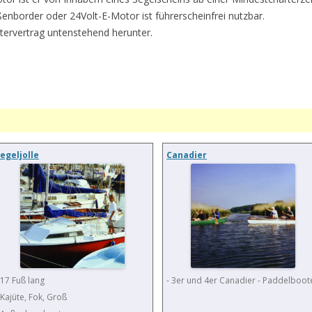
nborder oder 24Volt-E-Motor ist führerscheinfrei nutzbar.
artervertrag untenstehend herunter.
egeljolle
Canadier
 17 Fuß lang
- 3er und 4er Canadier - Paddelboot
 Kajüte, Fok, Groß