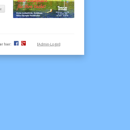
er hier:
[
Admin-Login
]