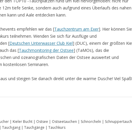
ter den TOP10 -Tauchplätzen rund um Kiel hervorgehoben: nicht nur
e 12m tiefe Senke, sondern auch aufgrund eines Überlaufs des nahen
chen kann und Aale entdecken kann.
chevents empfehlen wir das [
Tauchzentrum am Exer
]. Hier können Sie
kurs teilnehmen. Wenden Sie sich für Ausflüge und
den [
Deutschen Unterwasser Club Kiel
] (DUC), einem der größten Kie
auch das [
Tauchmonitoring der Ostsee
] (TaMOs), das die
ischen und ozeanografischen Daten der Ostsee auswertet und
in kostenlosen Seminaren.
us und steigen Sie danach direkt unter die warme Dusche! Viel Spaß
ucher | Kieler Bucht | Ostsee | Ostseetauchen | Schnorcheln | Schnuppertauc
 | Tauchgang | Tauchgänge | Tauchkurs