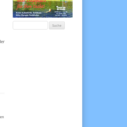
Suche
nach:
ler
!
hen