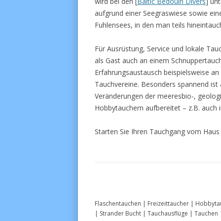
wird bei den [
Baltic Bedouin Divers
] un
aufgrund einer Seegraswiese sowie ein
Fuhlensees, in den man teils hineintau
Für Ausrüstung, Service und lokale Tau
als Gast auch an einem Schnuppertauch
Erfahrungsaustausch beispielsweise an 
Tauchvereine. Besonders spannend ist 
Veränderungen der meeresbio-, geolog
Hobbytauchern aufbereitet – z.B. auch 
Starten Sie Ihren Tauchgang vom Haus a
Flaschentauchen | Freizeittaucher | Hobbyta
| Strander Bucht | Tauchausflüge | Tauchen